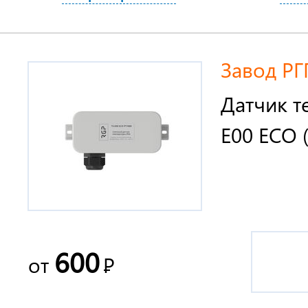
Завод РГ
Датчик т
E00 ECO 
600
от
Р