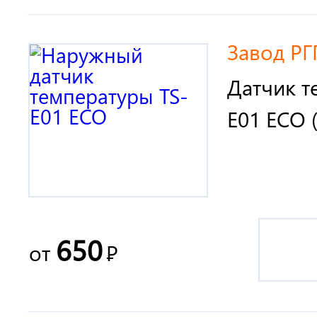
Завод РГ
Датчик т
E01 ECO 
650
от
Р