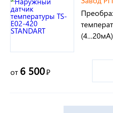
Завод РГ
Преобра
температ
(4...20мА)
6 500
от
Р