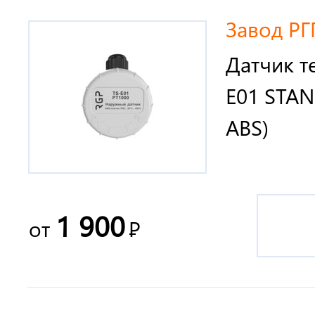
Завод РГ
Датчик т
E01 STAN
ABS)
1 900
от
Р