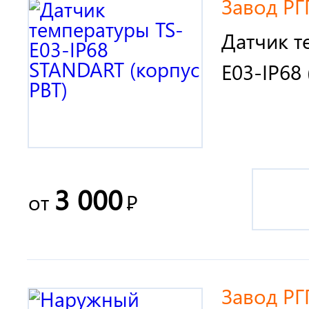
Завод РГ
Датчик т
E03-IP68 
3 000
от
Р
Завод РГ