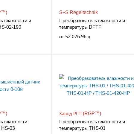
P™)
S+S Regeltechnik
ь влажности и
Преобразователь влажности и
HS-02-190
температуры DFTF
от
52 076.96
P™)
Завод РГП (RGP™)
ь влажности
Преобразователь влажности и
 HS-03
температуры THS-01