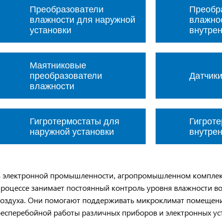
Преобразователи
Преобр
влажности для наружной
влажно
установки
внутре
Маятниковые
преобразователи
Датчики
влажности
Гигротермостаты для
Гигрот
наружной установки
внутре
В электронной промышленности, агропромышленном комплекс
роцессе занимает постоянный контроль уровня влажности во
воздуха. Они помогают поддерживать микроклимат помещени
есперебойной работы различных приборов и электронных уст