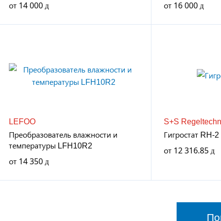
от
14 000
от
16 000
LEFOO
S+S Regeltechn
Преобразователь влажности и
Гигростат RH-2
температуры LFH10R2
от
12 316.85
от
14 350
По