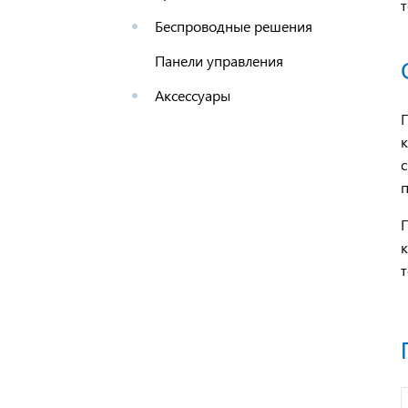
Беспроводные решения
Панели управления
Аксессуары
П
к
с
п
П
т