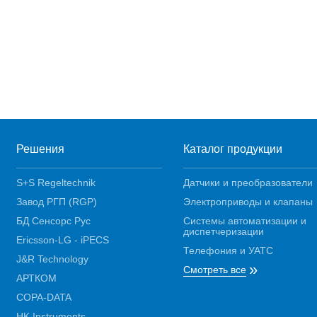
Решения
Каталог продукции
S+S Regeltechnik
Датчики и преобразователи
Завод РГП (RGP)
Электроприводы и клапаны
БД Сенсорс Рус
Системы автоматизации и
диспетчеризации
Ericsson-LG - iPECS
Телефония и УАТС
J&R Technology
»
Смотреть все
АРТКОМ
COPA-DATA
HK Instruments