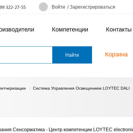
Войти
/
Зарегистрироваться
499 322-27-55
оизводители
Компетенции
Контакты
Корзина
т
петчеризации
Система Управления Освещением LOYTEC DALI
ания Сенсорматика - Центр компетенции LOYTEC electroni