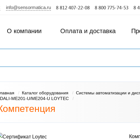
info@sensormatica.ru
к
8 812 407-22-08
8 800 775-74-53
8 
О компании
Оплата и доставка
Пр
лавная
Каталог оборудования
Системы автоматизации и дис
LDALI‑ME201‑U/ME204‑U LOYTEC
Компетенция
Комп