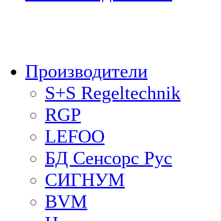
Производители
S+S Regeltechnik
RGP
LEFOO
БД Сенсорс Рус
СИГНУМ
BVM