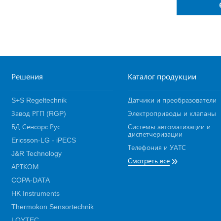
Решения
Каталог продукции
S+S Regeltechnik
Датчики и преобразователи
Завод РГП (RGP)
Электроприводы и клапаны
БД Сенсорс Рус
Системы автоматизации и
диспетчеризации
Ericsson-LG - iPECS
Телефония и УАТС
J&R Technology
»
Смотреть все
АРТКОМ
COPA-DATA
HK Instruments
Thermokon Sensortechnik
LOYTEC