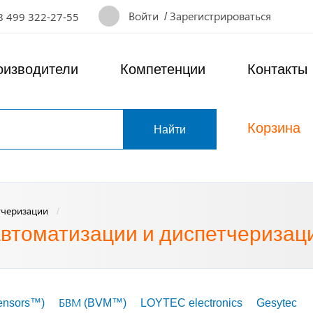
Войти
/
Зарегистрироваться
8 499 322-27-55
оизводители
Компетенции
Контакты
Корзина
т
тчеризации
автоматизации и диспетчеризац
ensors™)
БВМ (BVM™)
LOYTEC electronics
Gesytec