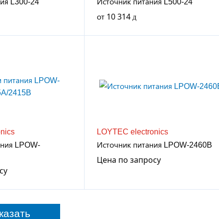
ия L300-24
Источник питания L500-24
от
10 314
nics
LOYTEC electronics
ания LPOW-
Источник питания LPOW-2460B
Цена по запросу
су
казать