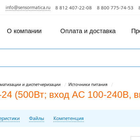
info@sensormatica.ru
8 812 407-22-08
8 800 775-74-53
О компании
Оплата и доставка
Пр
матизации и диспетчеризации
Источники питания
-24 (500Вт; вход AC 100-240В, 
теристики
Файлы
Компетенция