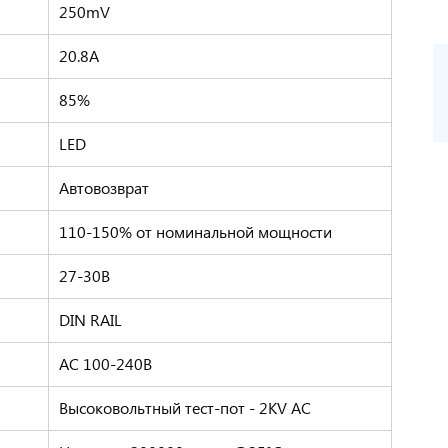
250mV
20.8А
85%
LED
Автовозврат
110-150% от номинальной мощности
27-30В
DIN RAIL
AC 100-240В
Высоковольтный тест-пот - 2KV AC