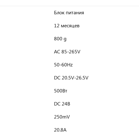
Блок питания
12 месяцев
800 g
AC 85-265V
50-60Hz
DC 20.5V-26.5V
500Вт
DC 24В
250mV
20.8А