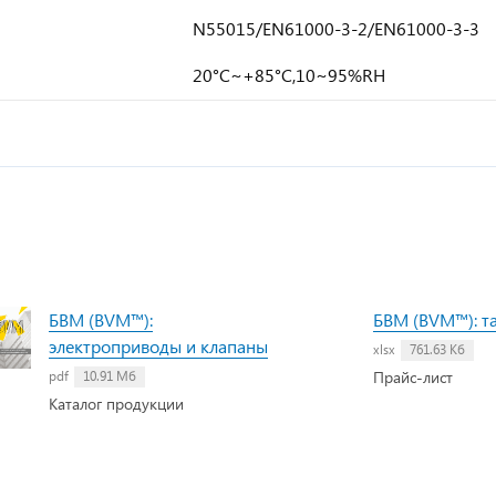
N55015/EN61000-3-2/EN61000-3-3
20°C~+85°C,10~95%RH
БВМ (BVM™):
БВМ (BVM™): т
электроприводы и клапаны
xlsx
761.63 Кб
Прайс-лист
pdf
10.91 Мб
Каталог продукции