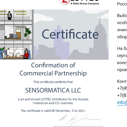
Росс
Выбо
особ
знан
обо
На б
серт
конс
прое
Конт
+7(4
+7(8
info