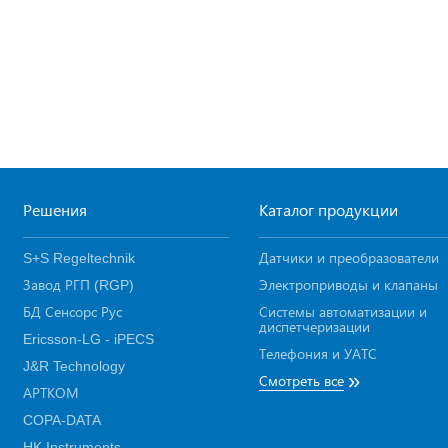
Решения
Каталог продукции
S+S Regeltechnik
Датчики и преобразователи
Завод РГП (RGP)
Электроприводы и клапаны
БД Сенсорс Рус
Системы автоматизации и
диспетчеризации
Ericsson-LG - iPECS
Телефония и УАТС
J&R Technology
»
Смотреть все
АРТКОМ
COPA-DATA
HK Instruments