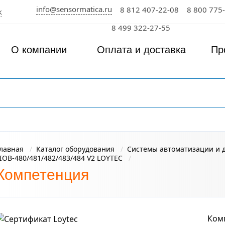
info@sensormatica.ru
8 812 407-22-08
8 800 775
к
8 499 322-27-55
О компании
Оплата и доставка
Пр
лавная
Каталог оборудования
Системы автоматизации и 
IOB‑480/481/482/483/484 V2 LOYTEC
Компетенция
Ком