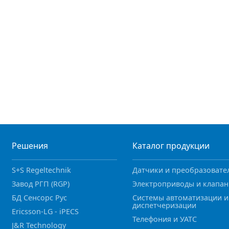
Решения
Каталог продукции
S+S Regeltechnik
Датчики и преобразовате
Завод РГП (RGP)
Электроприводы и клапа
БД Сенсорс Рус
Системы автоматизации и
диспетчеризации
Ericsson-LG - iPECS
Телефония и УАТС
J&R Technology