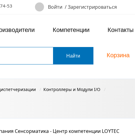
-74-53
Войти
/
Зарегистрироваться
оизводители
Компетенции
Контакты
Корзина
т
диспетчеризации
Контроллеры и Модули I/O
пания Сенсорматика - Центр компетенции LOYTEC