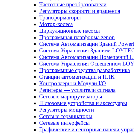
Частотные преобразователи
Регуляторы скорости и вращения
Трансформаторы
Мотор-колеса
Циркуляционные насосы
Программная платформа zenon
Система Автоматизации Зданий Power
Система Управления Зданием LOYT
Система Автоматизации Помещений
Система Управления Освещением LO
Программные средства разработчика
Станции автоматизации и ПЛК
Контроллеры и Модули I/O
Репитеры — усилители сигнала
Сетевые маршрутизаторы
Шлюзовые устройства и аксессуары
Регуляторы мощности
Сетевые терминаторы
Сетевые интерфейсы
Графические и сенсорные панели упра