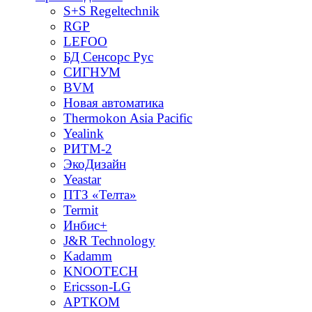
S+S Regeltechnik
RGP
LEFOO
БД Сенсорс Рус
СИГНУМ
BVM
Новая автоматика
Thermokon Asia Pacific
Yealink
РИТМ-2
ЭкоДизайн
Yeastar
ПТЗ «Телта»
Termit
Инбис+
J&R Technology
Kadamm
KNOOTECH
Ericsson-LG
АРТКОМ