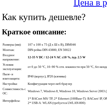
Цена в 
Как купить дешевле?
Краткое описание:
Размеры (мм):
107 x 100 x 75 (Д x Ш x В), DIM046
Монтаж:
DIN-рейка DIN 43880, EN 50022
Входное
12-35 V DC / 12-24 V AC ±10 %, typ. 2.5 W
напряжение:
Условия
от 0 до 50 °C, 10–90 % отн. влажности при 50 °C, без конд
эксплуатации:
Пыле- и
IP40 (корпус), IP20 (клеммы)
влагозащита:
Настройка:
Конфигурация через веб-браузер
Совместимость с
Windows 7, Windows 8, Windows 10, Windows Server 2003 (3
ОС:
1* BACnet MS/ TP, 2* Ethernet (100Base-T): BACnet/ IP, 
Интерфейсы:
2* USB-A: WLAN (требуется LWLAN‑800)