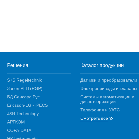
Решения
Каталог продукции
S+S Regeltechnik
Датчики и преобразователи
Завод РГП (RGP)
Электроприводы и клапаны
БД Сенсорс Рус
Системы автоматизации и
диспетчеризации
Ericsson-LG - iPECS
Телефония и УАТС
J&R Technology
»
Смотреть все
АРТКОМ
COPA-DATA
HK Instruments