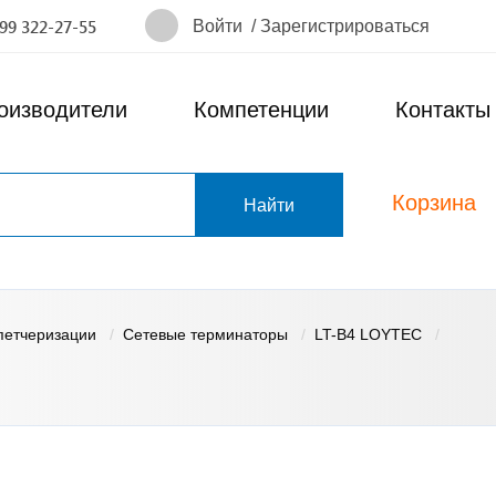
Войти
/
Зарегистрироваться
499 322-27-55
оизводители
Компетенции
Контакты
Корзина
т
петчеризации
Сетевые терминаторы
LT-B4 LOYTEC