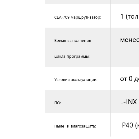
1 (то
CEA‑709 маршрутизатор:
менее
Время выполнения
цикла программы:
от 0 
Условия эксплуатации:
L‑INX
ПО:
IP40 
Пыле- и влагозащита: