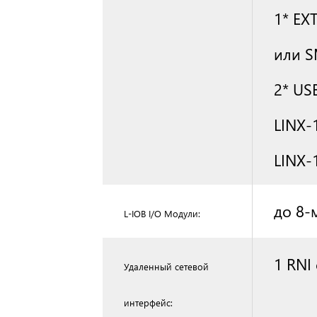
1* EX
или S
2* US
LINX‑
LINX‑
до 8-
L‑IOB I/O Модули:
1 RNI
Удаленный сетевой
интерфейс: