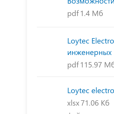
Возможност
pdf
1.4 Мб
Loytec Electr
инженерных 
pdf
115.97 М
Loytec electr
xlsx
71.06 Кб