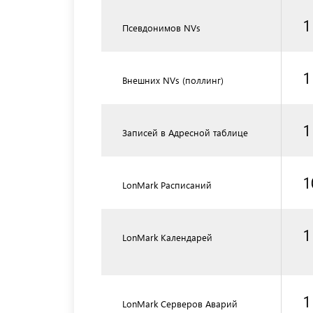
1
Псевдонимов NVs
1
Внешних NVs (поллинг)
1
Записей в Адресной таблице
1
LonMark Расписаний
1
LonMark Календарей
1
LonMark Серверов Аварий