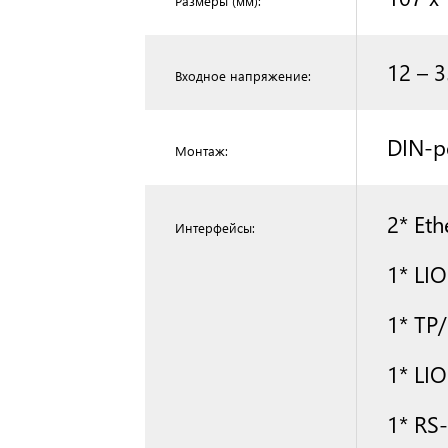
Размеры (мм):
12 – 3
Входное напряжение:
DIN-р
Монтаж:
2* Et
Интерфейсы:
1* LI
1* TP
1* LI
1* RS