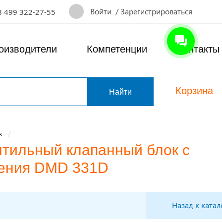
Войти
/
Зарегистрироваться
8 499 322-27-55
оизводители
Компетенции
Контакты
Корзина
т
s
нтильный клапанный блок с
ления DMD 331D
Назад к катал