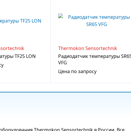
sortechnik
Thermokon Sensortechnik
атуры TF25 LON
Радиодатчик температуры SR6
VFG
су
Цена по запросу
борудования Thermokon Sensortechnik в России. Все