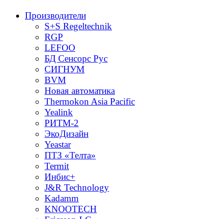
Производители
S+S Regeltechnik
RGP
LEFOO
БД Сенсорс Рус
СИГНУМ
BVM
Новая автоматика
Thermokon Asia Pacific
Yealink
РИТМ-2
ЭкоДизайн
Yeastar
ПТЗ «Телта»
Termit
Инбис+
J&R Technology
Kadamm
KNOOTECH