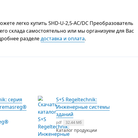
жете легко купить SHD-U-2,5-AC/DC Преобразователь
шего склада самостоятельно или мы организуем для Вас
одробнее разделе
доставка и оплата
.
nik: серия
S+S Regeltechnik:
Premasreg®
Инженерные системы
зданий
pdf
32.44 Мб
Каталог продукции