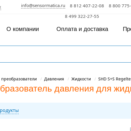
info@sensormatica.ru
8 812 407-22-08
8 800 775
к
8 499 322-27-55
О компании
Оплата и доставка
Пр
 преобразователи
Давления
Жидкости
SHD S+S Regelte
бразователь давления для жид
родукты