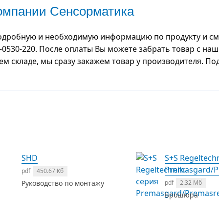
компании Сенсорматика
одробную и необходимую информацию по продукту и смо
-0530-220. После оплаты Вы можете забрать товар с на
шем складе, мы сразу закажем товар у производителя. П
SHD
S+S Regeltech
Premasgard/
pdf
450.67 Кб
Руководство по монтажу
pdf
2.32 Мб
Брошюра