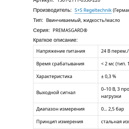
Производитель:
S+S Regeltechnik
(Герма
Тип:
Ввинчиваемый, жидкость/масло
Серия:
PREMASGARD®
Краткое описание:
Напряжение питания
24 В перем.
Время срабатывания
< 2 мс (тип. 
Характеристика
± 0,3 %
0–10 В, 3 пр
Выходной сигнал
нагрузки
Диапазон измерения
0... 2,5 бар
Принцип измерения
стальная и