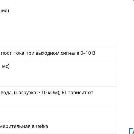
ния)
/ пост. тока при выходном сигнале 0–10 B
1 мс)
овода, (нагрузка > 10 кОм); RL зависит от
змерительная ячейка
Г