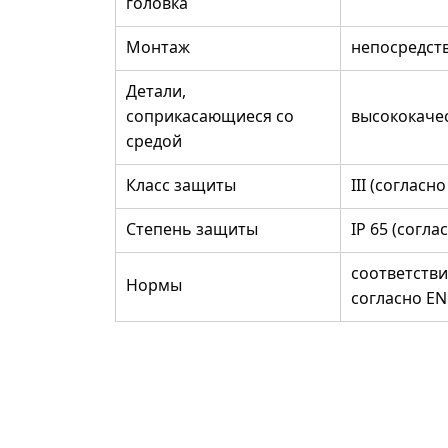
головка
Монтаж
непосредст
Детали,
соприкасающиеся со
высококачес
средой
Класс защиты
III (согласно
Степень защиты
IP 65 (согла
соответств
Нормы
согласно EN