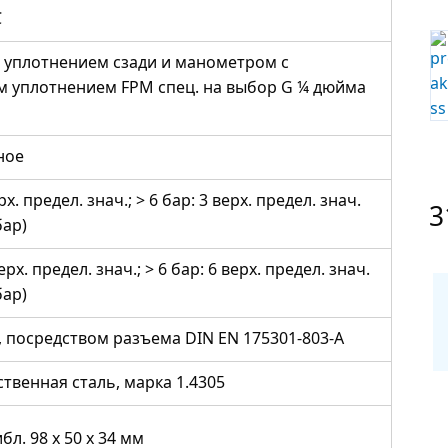
C
 уплотнением сзади и манометром с
 уплотнением FPM спец. на выбор G ¼ дюйма
ное
рх. предел. знач.; > 6 бар: 3 верх. предел. знач.
3
бар)
ерх. предел. знач.; > 6 бар: 6 верх. предел. знач.
бар)
², посредством разъема DIN EN 175301-803-A
твенная сталь, марка 1.4305
бл. 98 x 50 x 34 мм