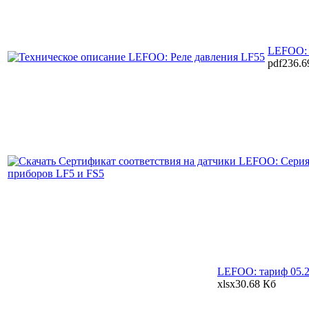
LEFOO: 
pdf
236.6
LEFOO: тариф 05.
xlsx
30.68 Кб