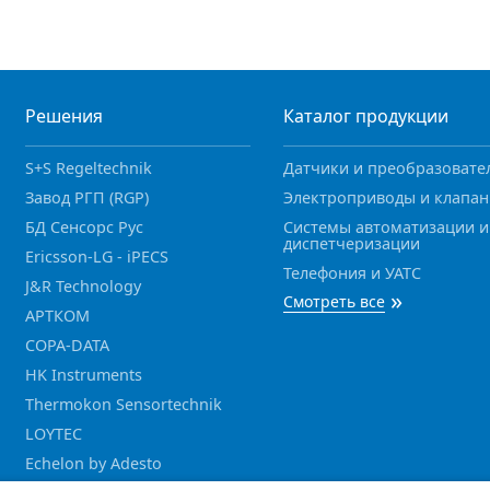
Решения
Каталог продукции
S+S Regeltechnik
Датчики и преобразовате
Завод РГП (RGP)
Электроприводы и клапа
БД Сенсорс Рус
Системы автоматизации и
диспетчеризации
Ericsson-LG - iPECS
Телефония и УАТС
J&R Technology
»
Смотреть все
АРТКОМ
COPA-DATA
HK Instruments
Thermokon Sensortechnik
LOYTEC
Echelon by Adesto