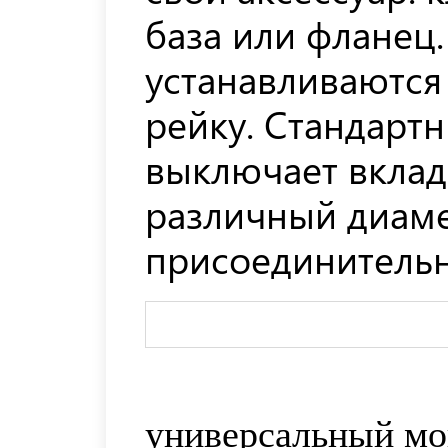
базa или фланец.
устанавливаются 
рейку. Стандарт
выключает вкла
различный диам
присоединительн
универсальный мо