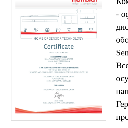
Ко
- 
ди
об
Sen
Вс
ос
нап
Ге
пр