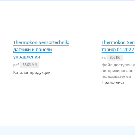
Thermokon Sensortechnik:
Thermokon Sens
датчики и панели
тариф 01.2022
управления
xls
806 Кб
файл доступен 
pdf
38.03 Мб
авторизированн
Каталог продукции
пользователей
Прайс-лист