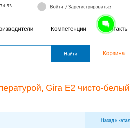
-74-53
Войти
/
Зарегистрироваться
оизводители
Компетенции
Контакты
Корзина
т
ературой, Gira E2 чисто-белый
Назад к ката