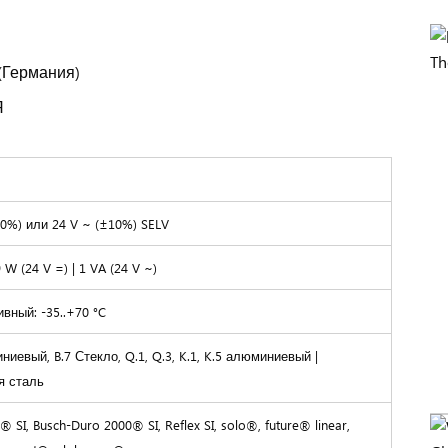
(Германия)
Я
10%) или 24 V ~ (±10%) SELV
 W (24 V =) | 1 VA (24 V ~)
вный: -35..+70 °C
иниевый, B.7 Стекло, Q.1, Q.3, K.1, K.5 алюминиевый |
 сталь
® SI, Busch-Duro 2000® SI, Reflex SI, solo®, future® linear,