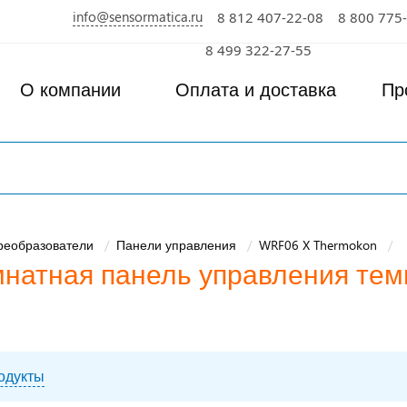
info@sensormatica.ru
8 812 407-22-08
8 800 775
8 499 322-27-55
О компании
Оплата и доставка
Пр
преобразователи
Панели управления
WRF06 X Thermokon
атная панель управления темп
одукты