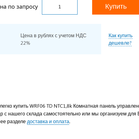
Купить
на по запросу
Цена в рублях с учетом НДС
Как купить
22%
дешевле?
легко купить WRF06 TD NTC1,8k Комнатная панель управле
ар с нашего склада самостоятельно или мы организуем для 
нее разделе
доставка и оплата
.