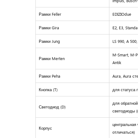
impuls, Busch
Рамки
Feller
EDIZIOdue
Рамки
Gira
E2
, E3, Standa
Рамки
Jung
LS 990, A 500,
M-Smart, M-Pl
Рамки
Merten
Antik
Рамки
Peha
Aura, Aura ст
Кнопка (T)
для статуса 
для обратной
Светодиод (D)
светодиоды (
центральная 
Корпус
отличаться)