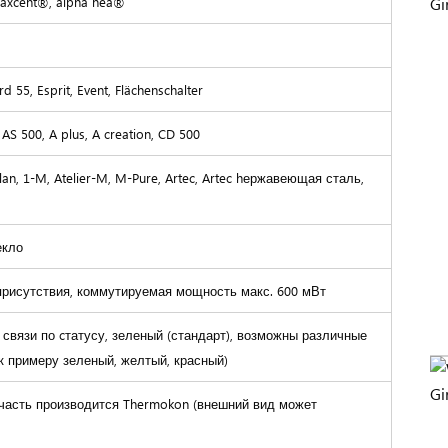
-axcent®, alpha nea®
rd 55, Esprit, Event, Flächenschalter
 AS 500, A plus, A creation, CD 500
an, 1-M, Atelier-M, M-Pure, Artec, Artec hержавеющая сталь,
екло
присутствия, коммутируемая мощность макс. 600 мВт
 связи по cтатусу, зеленый (стандарт), возможны различные
к примеру зеленый, желтый, красный)
часть производится Thermokon (внешний вид может