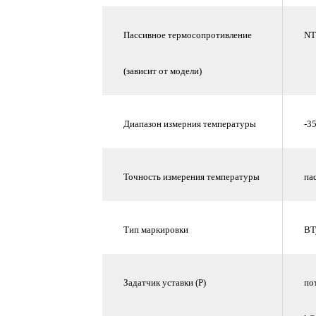
Пассивное термосопротивление
NT
(зависит от модели)
Диапазон измерния температуры
-35
Точность измерения температуры
па
Тип маркировки
BT
Задатчик уставки (P)
по