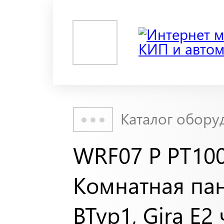
Каталог обору
WRF07 P PT100
Комнатная пан
BTyp1, Gira E2