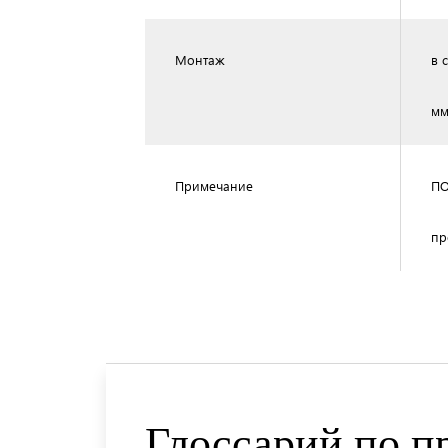
Монтаж
в 
мм
Примечание
ПО
пр
Глоссарий по п