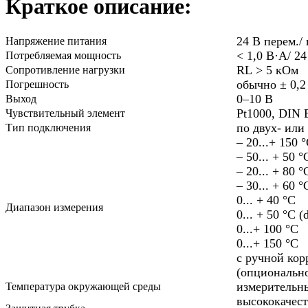
Краткое описание:
24 В перем./ 
Напряжение питания
< 1,0 В·А/ 24
Потребляемая мощность
RL > 5 кОм
Сопротивление нагрузки
обычно ± 0,2
Погрешность
0–10 B
Выход
Pt1000, DIN E
Чувствительный элемент
по двух- или
Тип подключения
– 20...+ 150 
– 50... + 50 °
– 20... + 80 °
– 30... + 60 °
0... + 40 °C
Диапазон измерения
0... + 50 °C (
0...+ 100 °C
0...+ 150 °C
с ручной кор
(опциональн
измерительны
Температура окружающей среды
высококачест