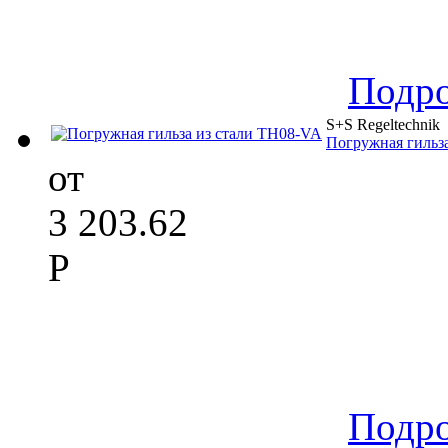
Подр
S+S Regeltechnik
Погружная гильз
от
3 203.62
Р
Подр