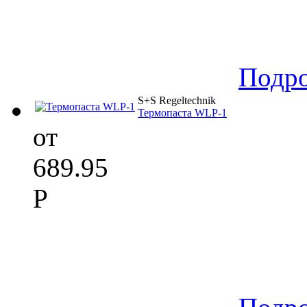
Подр
S+S Regeltechnik
Термопаста WLP-1
от
689.95
Р