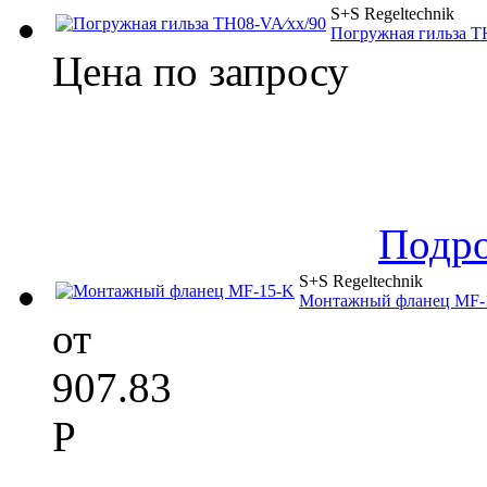
S+S Regeltechnik
Погружная гильза T
Цена по запросу
Подр
S+S Regeltechnik
Монтажный фланец MF-
от
907.83
Р