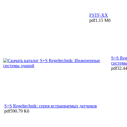
FSTF-XX
pdf
1.15 Мб
S+S Reg
системы
pdf
32.4
S+S Regeltechnik: серия встраиваемых датчиков
pdf
590.79 Кб