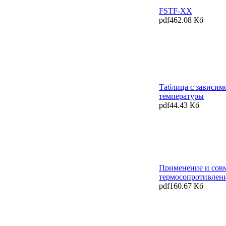
FSTF-XX
pdf
462.08 Кб
Таблица с зависим
температуры
pdf
44.43 Кб
Применение и сов
термосопротивлен
pdf
160.67 Кб