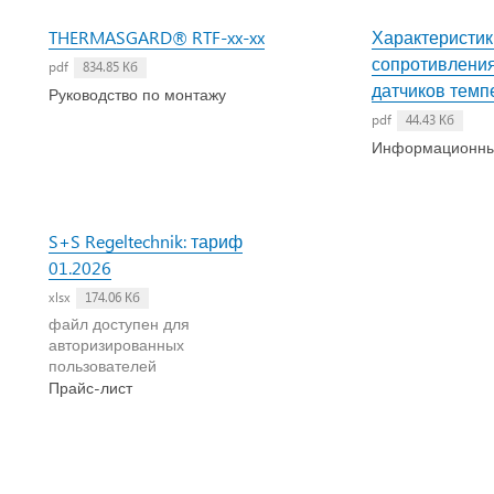
THERMASGARD® RTF-xx-xx
Характеристик
сопротивлени
pdf
834.85 Кб
датчиков темп
Руководство по монтажу
pdf
44.43 Кб
Информационны
S+S Regeltechnik: тариф
01.2026
xlsx
174.06 Кб
файл доступен для
авторизированных
пользователей
Прайс-лист