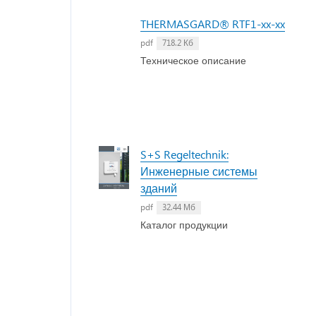
THERMASGARD® RTF1-xx-xx
pdf
718.2 Кб
Техническое описание
S+S Regeltechnik:
Инженерные системы
зданий
pdf
32.44 Мб
Каталог продукции