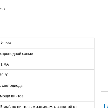
ия)
 kOhm
ухпроводной схеме
 1 мА
70 °C
, светодиоды
омощи винтов
Г
,5 мм², по винтовым зажимам, с защитой от