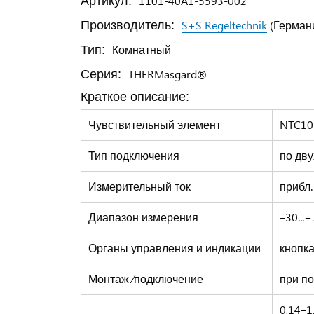
1101-40A1-5593-002
Артикул:
S+S Regeltechnik
(Герман
Производитель:
Комнатный
Тип:
THERMasgard®
Серия:
Краткое описание:
Чувствительный элемент
NTC10
Тип подключения
по дв
Измерительный ток
прибл.
Диапазон измерения
–30...+
Органы управления и индикации
кнопка
Монтаж ⁄подключение
при п
0,14–1