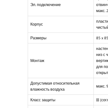
Эл. подключение
отвинч
макс. 
пласти
Корпус
чистый
Размеры
85 x 85
настен
низ с 
Монтаж
верти
для по
открыт
Допустимая относительная
макс. 
влажность воздуха
Класс защиты
III (с