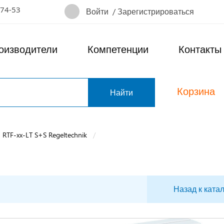
-74-53
Войти
/
Зарегистрироваться
оизводители
Компетенции
Контакты
Корзина
т
RTF-xx-LT S+S Regeltechnik
Назад к ката