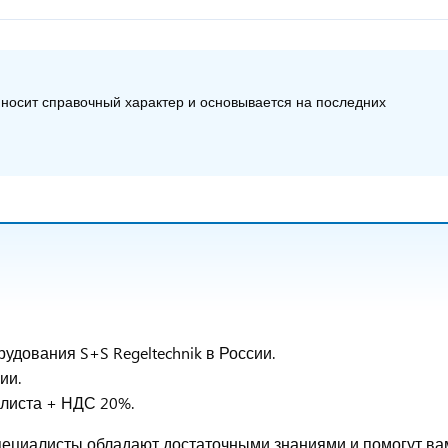
 носит справочный характер и основывается на последних
дования S+S Regeltechnik в России.
ии.
-листа + НДС 20%.
специалисты обладают достаточными знаниями и помогут ва