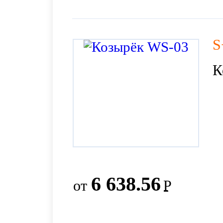
S
К
6 638.56
от
Р