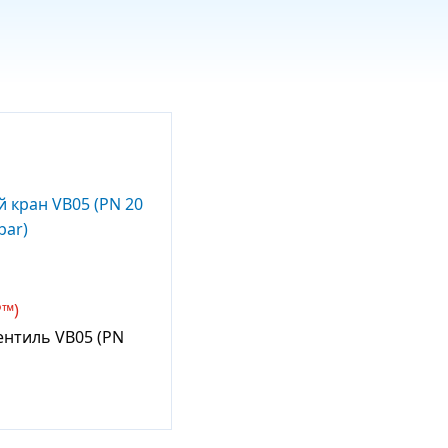
P™)
ентиль VB05 (PN