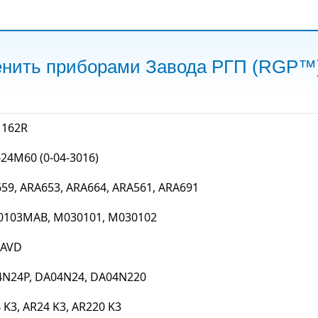
енить приборами Завода РГП (RGP™
 162R
24М60 (0-04-3016)
59, ARA653, ARA664, ARA561, ARA691
103MAB, M030101, M030102
 AVD
N24P, DA04N24, DA04N220
 K3, AR24 K3, AR220 K3