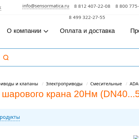
info@sensormatica.ru
8 812 407-22-08
8 800 775
к
8 499 322-27-55
О компании
Оплата и доставка
Пр
риводы и клапаны
Электроприводы
Смесительные
ADA
арового крана 20Нм (DN40...50
родукты