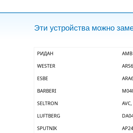
Эти устройства можно зам
РИДАН
AMB
WESTER
ARS6
ESBE
ARA6
BARBERI
M040
SELTRON
AVC,
LUFTBERG
DA04
SPUTNIK
AP24