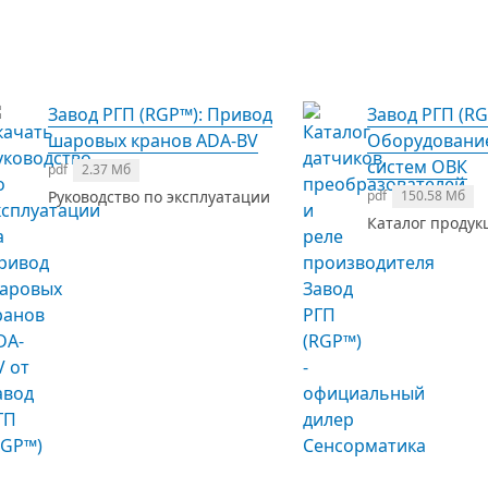
Завод РГП (RGP™): Привод
Завод РГП (RG
шаровых кранов ADA-BV
Оборудовани
систем ОВК
pdf
2.37 Мб
Руководство по эксплуатации
pdf
150.58 Мб
Каталог продук