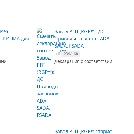
P™):
Завод РГП (RGP™): ДС
е КИПИА для
Приводы заслонок ADA,
SADA, FSADA
pdf
234.1 Кб
ции
Декларация о соответствии
Завод РГП (RGP™): тариф