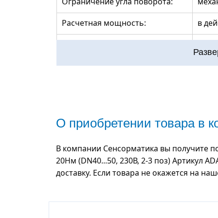
Ограничение угла поворота:
меха
Расчетная мощность:
в дей
Крутящий момент:
20 Нм
Разве
Настройки:
серв
Ручное управление:
клав
Уровень шума:
< 40 
О приобретении товара в 
Материалы:
плас
В компании Сенсорматика вы получите п
Подключение:
кабел
20Нм (DN40...50, 230В, 2-3 поз) Артикул 
доставку. Если товара не окажется на на
Комплектность:
приво
Срок службы:
не ме