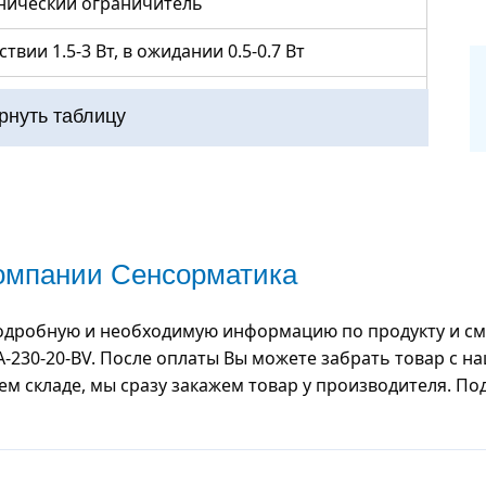
нический ограничитель
ствии 1.5-3 Вт, в ожидании 0.5-0.7 Вт
 (+10%)
рнуть таблицу
исный режим, направление вращения
иша отключения двигателя “UNLOCK”
дБ (A)
компании Сенсорматика
тик, металл, нержавеющая сталь
одробную и необходимую информацию по продукту и смо
ь длиной 1 м, 3(4) x 0.75 мм²
ADA-230-20-BV. После оплаты Вы можете забрать товар с 
шем складе, мы сразу закажем товар у производителя. П
д, ограничитель, переходник, ручка, винт
нее 10 лет, 10000 циклов