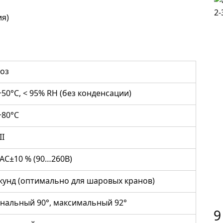
ия)
поз
50°C, < 95% RH (без конденсации)
+80°C
II
 AC±10 % (90…260В)
екунд (оптимально для шаровых кранов)
нальный 90°, максимальный 92°
9