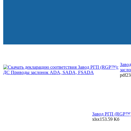
Заво
засл
pdf
23
Завод РГП (RGP™):
xlsx
153.59 Кб