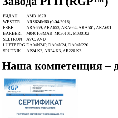
Завода РГП (RGP™)
РИДАН
AMB 162R
WESTER
ARS624М60 (0-04-3016)
ESBE
ARA659, ARA653, ARA664, ARA561, ARA691
BARBERI
M040103MAB, M030101, M030102
SELTRON
AVC, AVD
LUFTBERG
DA04N24P, DA04N24, DA04N220
SPUTNIK
AP24 K3, AR24 K3, AR220 K3
Наша компетенция – 