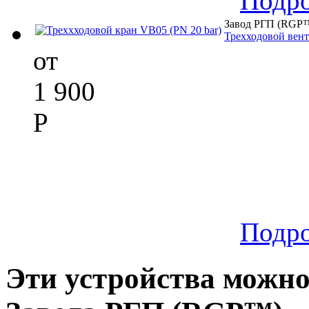
Подр
Завод РГП (RGP
Трехходовой вент
от
1 900
Р
Подр
Эти устройства можн