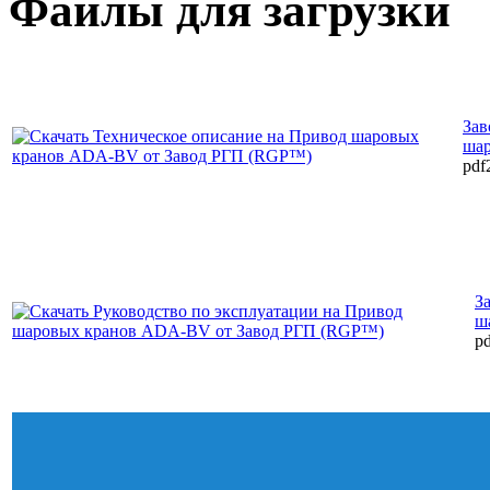
Файлы для загрузки
Зав
ша
pdf
З
ш
pd