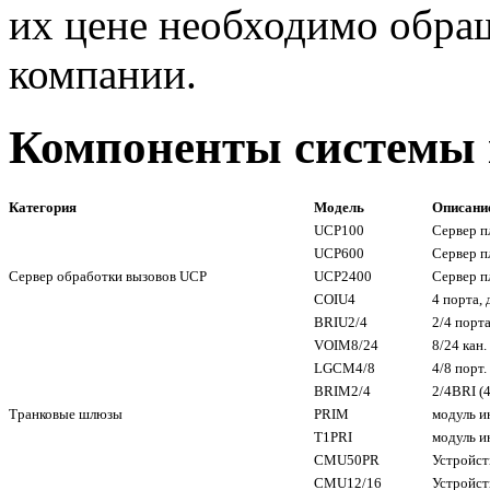
их цене необходимо обра
компании.
Компоненты системы
Категория
Модель
Описани
UCP100
Сервер п
UCP600
Сервер п
Сервер обработки вызовов UCP
UCP2400
Сервер п
COIU4
4 порта,
BRIU2/4
2/4 порт
VOIM8/24
8/24 кан
LGCM4/8
4/8 порт
BRIM2/4
2/4BRI (4
Транковые шлюзы
PRIM
модуль и
T1PRI
модуль ин
CMU50PR
Устройст
CMU12/16
Устройст