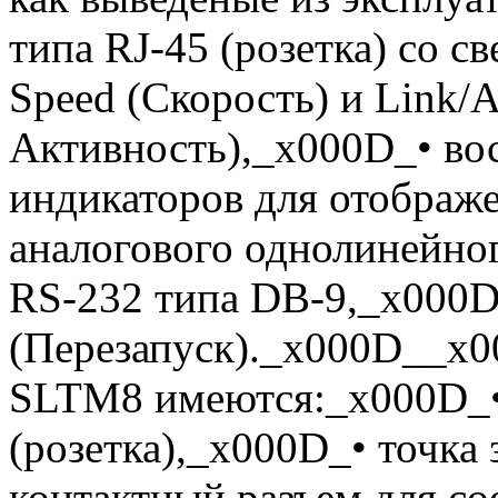
типа RJ-45 (розетка) со 
Speed (Скорость) и Link/A
Активность),_x000D_• во
индикаторов для отображ
аналогового однолинейно
RS-232 типа DB-9,_x000D
(Перезапуск)._x000D__x0
SLTM8 имеются:_x000D_• 
(розетка),_x000D_• точка
контактный разъем для со