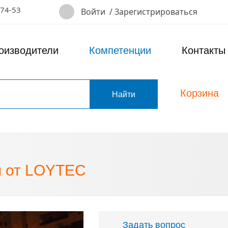
-74-53
Войти
/
Зарегистрироваться
оизводители
Компетенции
Контакты
Корзина
т
я от LOYTEC
Задать вопрос