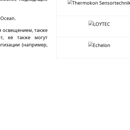
Instruments
Thermokon
nOcean.
Sensortechni
я освещением, также
LOYTEC
т, её также могут
атизации (например,
Echelon
by
Dialog
Semiconducto