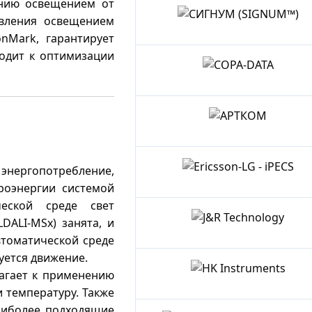
нию освещением от
Сенсорс
авления освещением
Рус
onMark, гарантирует
СИГНУМ
(BD
одит к оптимизации
(SIGNUM™)
Sensors
Rus)
COPA-
DATA
АРТКОМ
 энергопотребление,
роэнергии системой
Ericsson-
еской среде свет
LG
DALI-MSx) занята, и
-
втоматической среде
J&R
iPECS
уется движение.
Technology
лагает к применению
 температуру. Также
HK
наиболее подходящие