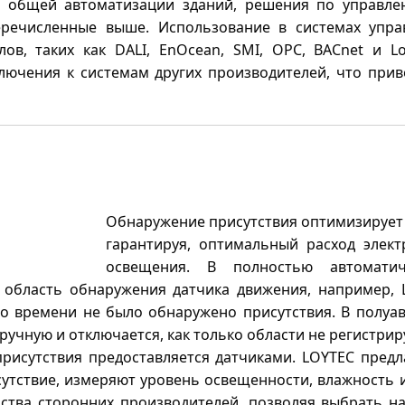
общей автоматизации зданий, решения по управле
еречисленные выше. Использование в системах упр
ов, таких как DALI, EnOcean, SMI, OPC, BACnet и L
ючения к системам других производителей, что прив
Обнаружение присутствия оптимизирует
гарантируя, оптимальный расход элект
освещения. В полностью автоматич
 область обнаружения датчика движения, например, L
го времени не было обнаружено присутствия. В полуа
ручную и отключается, как только области не регистрир
рисутствия предоставляется датчиками. LOYTEC пред
утствие, измеряют уровень освещенности, влажность и
йства сторонних производителей, позволяя выбрать 