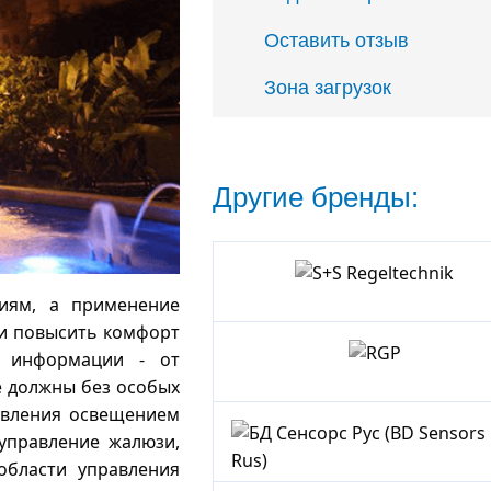
Оставить отзыв
Зона загрузок
Другие бренды:
иям, а применение
S+S
 и повысить комфорт
Regeltechnik
ю информации - от
е должны без особых
RGP
равления освещением
управление жалюзи,
области управления
БД