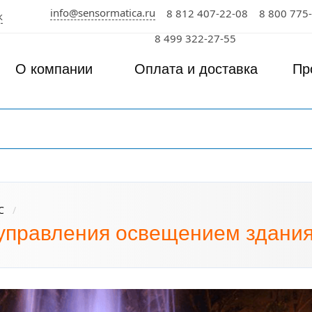
info@sensormatica.ru
8 812 407-22-08
8 800 775
к
8 499 322-27-55
О компании
Оплата и доставка
Пр
C
управления освещением здани