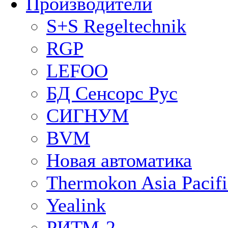
Производители
S+S Regeltechnik
RGP
LEFOO
БД Сенсорс Рус
СИГНУМ
BVM
Новая автоматика
Thermokon Asia Pacifi
Yealink
РИТМ-2