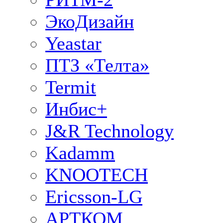
ЭкоДизайн
Yeastar
ПТЗ «Телта»
Termit
Инбис+
J&R Technology
Kadamm
KNOOTECH
Ericsson-LG
АРТКОМ