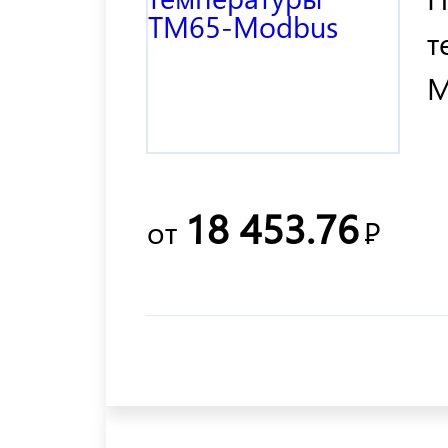
т
M
18 453.76
от
Р