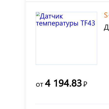
S
Д
4 194.83
от
Р