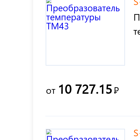
S
П
т
10 727.15
от
Р
S