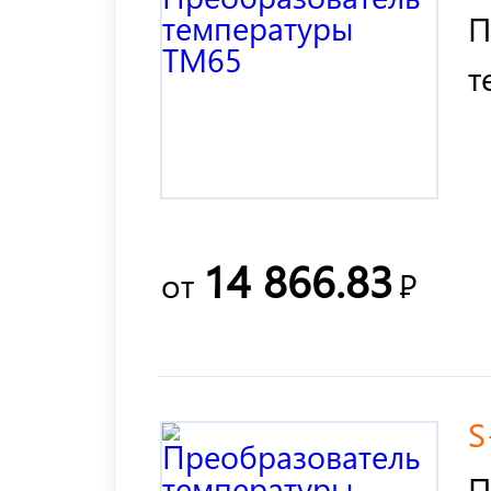
П
т
14 866.83
от
Р
S
П