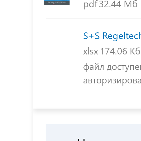
pdf
32.44 Мб
S+S Regeltec
xlsx
174.06 Кб
файл доступе
авторизиров