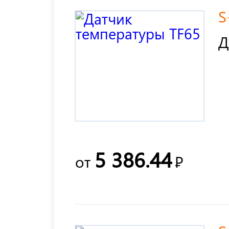
S
Д
5 386.44
от
Р