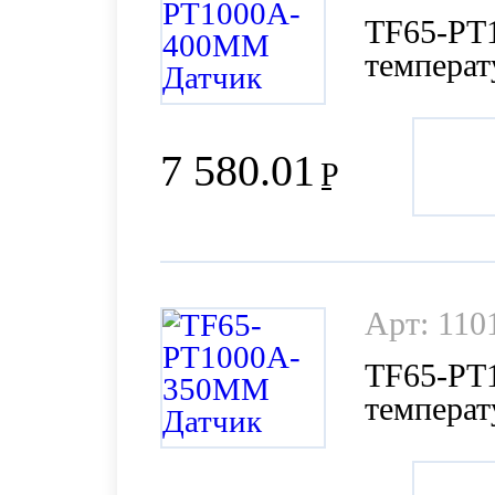
TF65-PT
темпера
7 580.01
Р
Арт: 110
TF65-PT
темпера