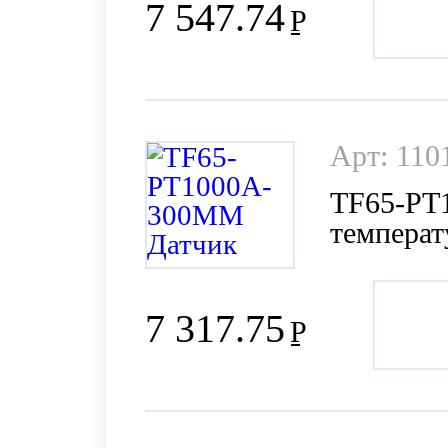
7 547.74
Р
Арт: 110
TF65-PT
темпера
7 317.75
Р