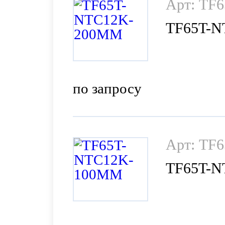
Арт: TF
TF65T-
по запросу
Арт: TF
TF65T-