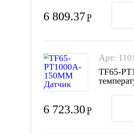
6 809.37
Р
Арт: 110
TF65-PT
темпера
6 723.30
Р