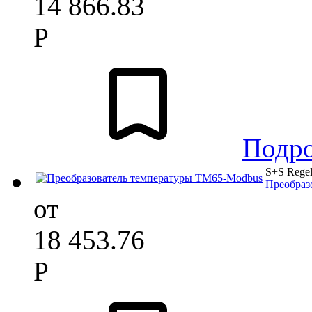
14 866.83
Р
Подр
S+S Regel
Преобраз
от
18 453.76
Р