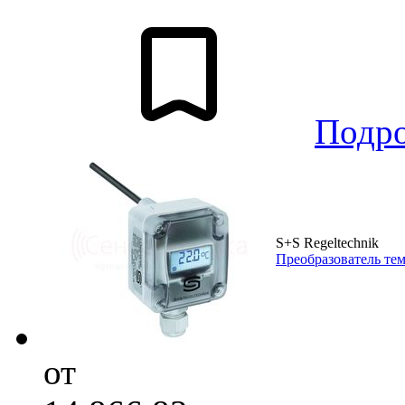
Подр
S+S Regeltechnik
Преобразователь те
от