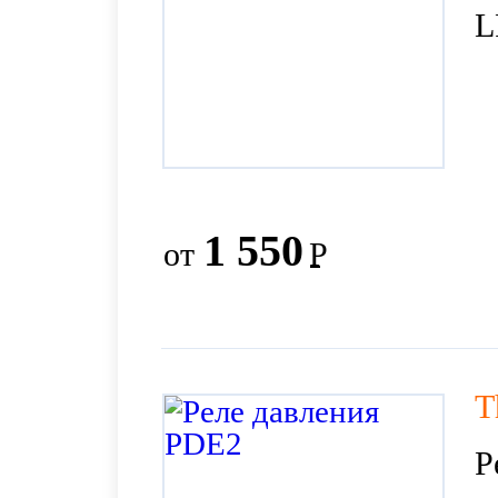
L
1 550
от
Р
T
Р