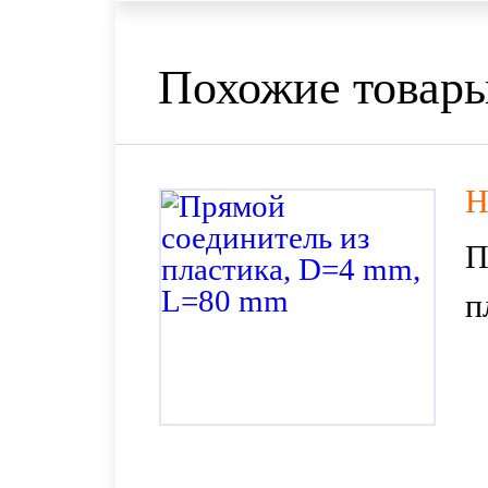
Похожие товар
H
П
п