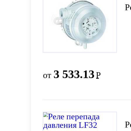
Р
3 533.13
от
Р
Р