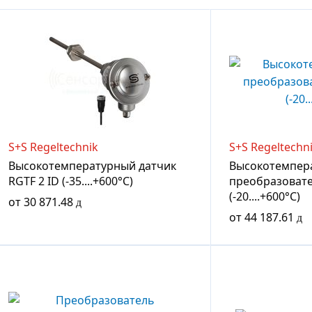
S+S Regeltechnik
S+S Regeltechn
Высокотемпературный датчик
Высокотемпер
RGTF 2 ID (-35....+600°C)
преобразовате
(-20....+600°C)
от
30 871.48
от
44 187.61