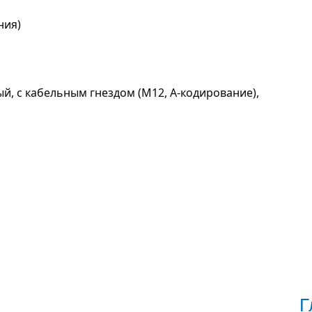
ния)
й, с кабельным гнездом (M12, A-кодирование),
Г