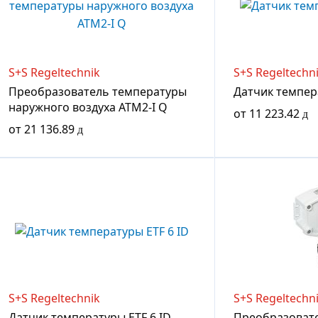
S+S Regeltechnik
S+S Regeltechn
Преобразователь температуры
Датчик темпера
наружного воздуха ATM2-I Q
от
11 223.42
от
21 136.89
S+S Regeltechnik
S+S Regeltechn
Датчик температуры ETF 6 ID
Преобразовате