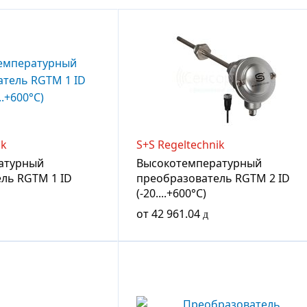
ik
S+S Regeltechnik
атурный
Высокотемпературный
ль RGTM 1 ID
преобразователь RGTM 2 ID
(-20....+600°C)
от
42 961.04