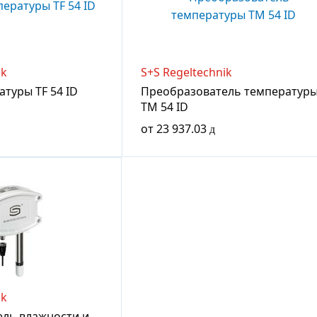
ik
S+S Regeltechnik
туры TF 54 ID
Преобразователь температур
TM 54 ID
от
23 937.03
ik
ль влажности и