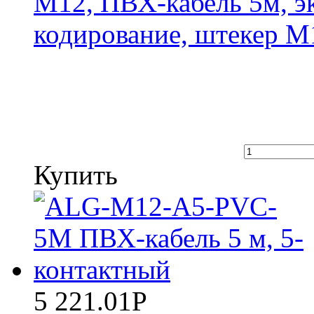
M12, ПВХ-кабель 5м, э
кодирование, штекер M
Купить
5 221.01
Р