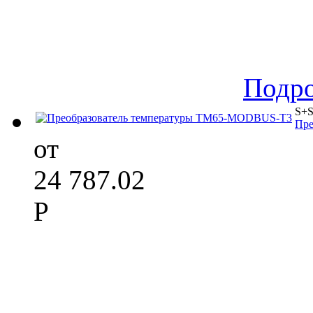
Подр
S+S
Пре
от
24 787.02
Р