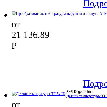
Подр
от
21 136.89
Р
Подр
S+S Regeltechnik
Датчик температуры TF 
от