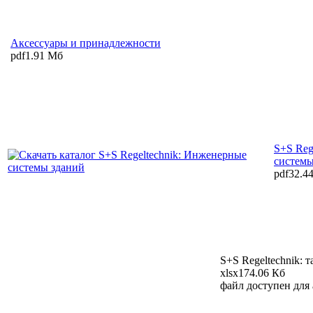
Аксессуары и принадлежности
pdf
1.91 Мб
S+S Reg
системы
pdf
32.4
S+S Regeltechnik: 
xlsx
174.06 Кб
файл доступен для