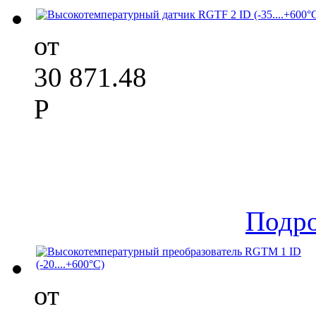
от
30 871.48
Р
Подр
от