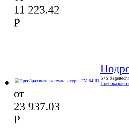
11 223.42
Р
Подр
S+S Regeltech
Преобразоват
от
23 937.03
Р