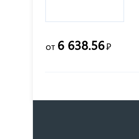
6 638.56
от
Р