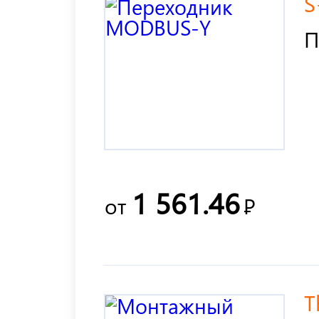
S
П
1 561.46
от
Р
T