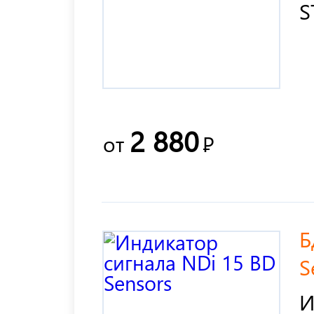
S
2 880
от
Р
Б
S
И