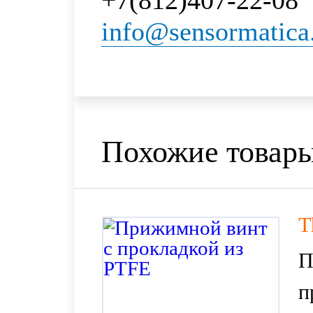
+7(812)407-22-08
info@sensormatica
Похожие товар
T
П
п