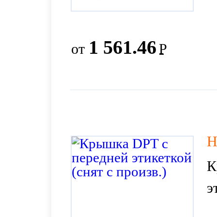
1 561.46
от
Р
H
К
э