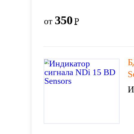
350
от
Р
Б
S
И