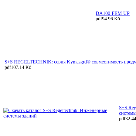
DA100-FEM-UP
pdf
94.96 Кб
S+S REGELTECHNIK: серия Kymasgrd® cовместимость проду
pdf
107.14 Кб
S+S Reg
системы
pdf
32.4