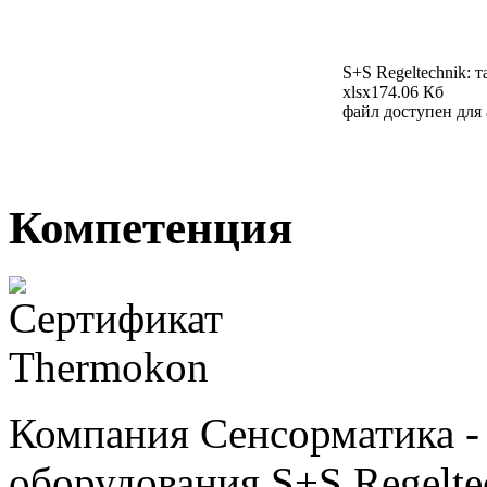
S+S Regeltechnik: 
xlsx
174.06 Кб
файл доступен для
Компетенция
Компания Сенсорматика 
оборудования S+S Regelte