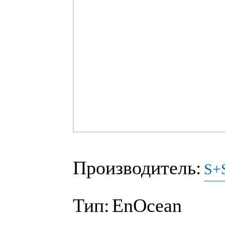
Производитель:
S+S
Тип:
EnOcean