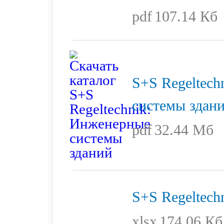
pdf
107.14 Кб
S+S Regeltech
системы здан
pdf
32.44 Мб
S+S Regeltech
xlsx
174.06 Кб