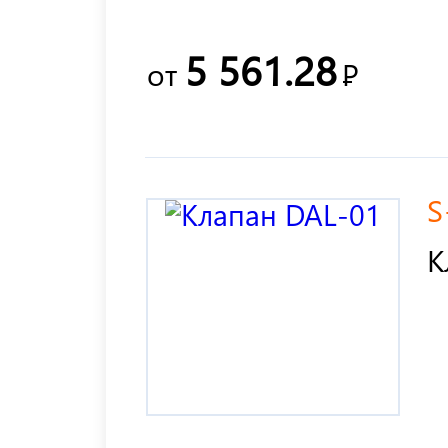
5 561.28
от
Р
S
К