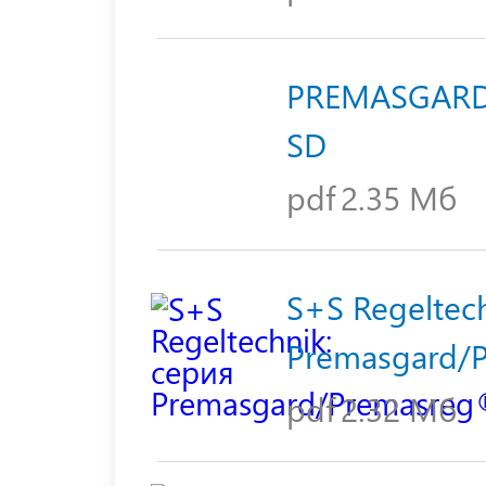
PREMASGARD® 
SD
pdf
2.35 Мб
S+S Regeltec
Premasgard/
pdf
2.32 Мб