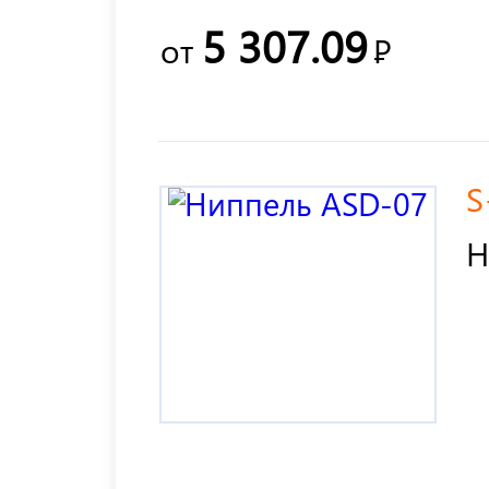
5 307.09
от
Р
S
Н