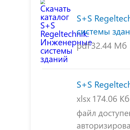
S+S Regeltec
системы зда
pdf
32.44 Мб
S+S Regeltec
xlsx
174.06 Кб
файл доступе
авторизиров