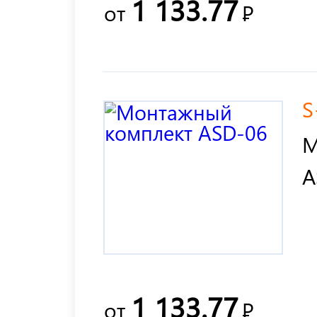
1 133.77
от
Р
S
М
A
1 133.77
от
Р