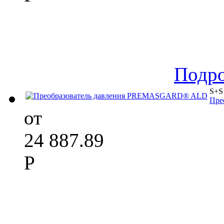
Подр
S+S 
Пре
от
24 887.89
Р