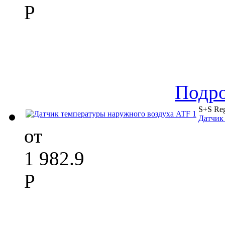
Р
Подр
S+S Reg
Датчик
от
1 982.9
Р