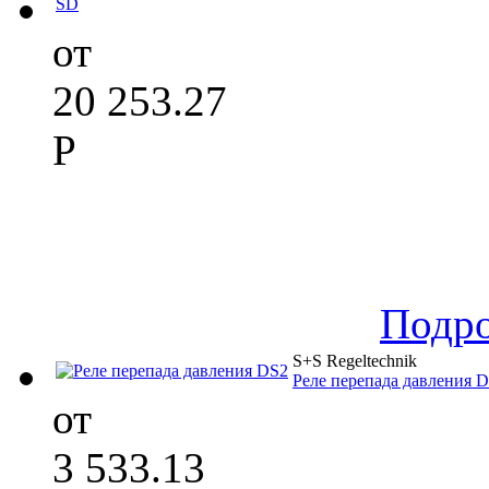
от
20 253.27
Р
Подр
S+S Regeltechnik
Реле перепада давления 
от
3 533.13