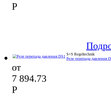
Р
Подр
S+S Regeltechnik
Реле перепада давления 
от
7 894.73
Р