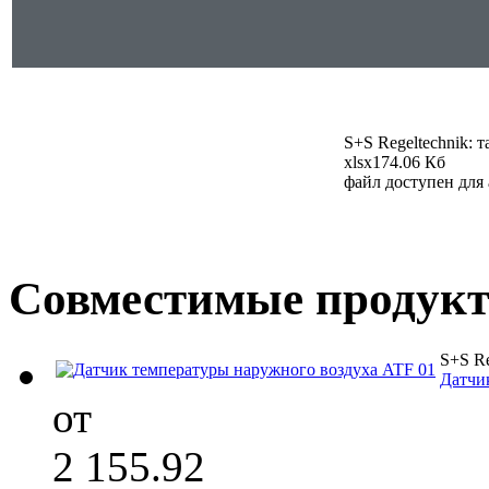
S+S Regeltechnik: 
xlsx
174.06 Кб
файл доступен для
Совместимые продук
S+S Re
Датчи
от
2 155.92