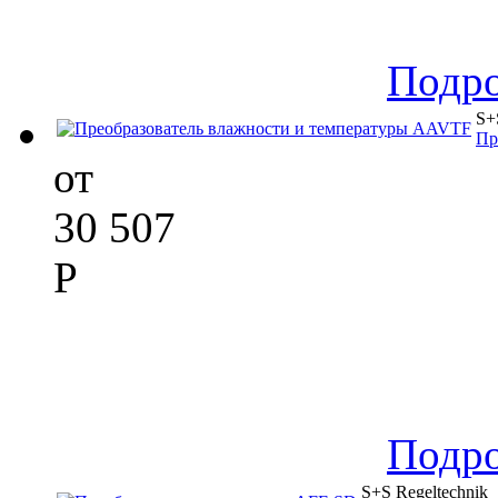
Подр
S+
Пр
от
30 507
Р
Подр
S+S Regeltechnik