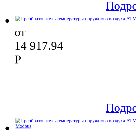
Подр
от
14 917.94
Р
Подр