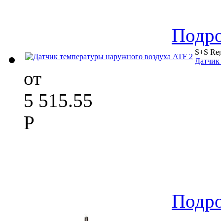
Подр
S+S Reg
Датчик
от
5 515.55
Р
Подр