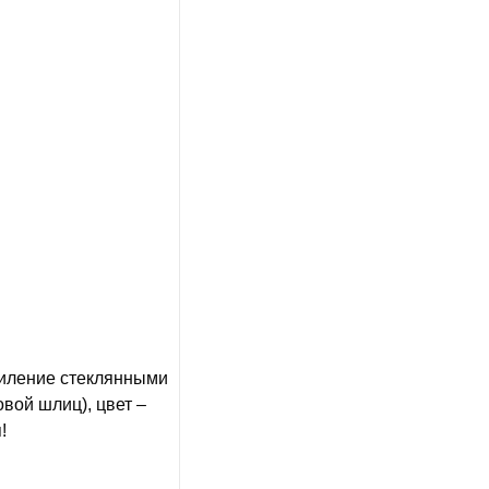
силение стеклянными
вой шлиц), цвет –
!