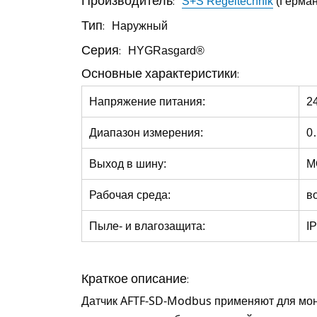
Производитель:
S+S Regeltechnik
(Герман
Тип:
Наружный
Серия:
HYGRasgard®
Основные характеристики:
Напряжение питания:
2
Диапазон измерения:
0
Выход в шину:
M
Рабочая среда:
в
Пыле- и влагозащита:
I
Краткое описание:
Датчик
AFTF-SD-Modbus
применяют для мон