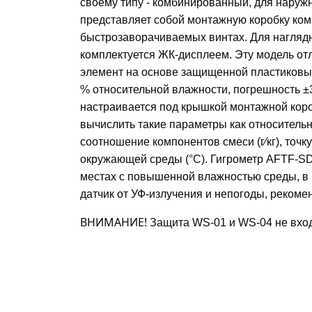
своему типу - комбинированный, для наружн
представляет собой монтажную коробку ком
быстрозаворачиваемых винтах. Для нагляд
комплектуется ЖК-дисплеем. Эту модель от
элемент на основе защищенной пластиков
% относительной влажности, погрешность ±
настраивается под крышкой монтажной кор
вычислить такие параметры как относительна
соотношение компонентов смеси (г⁄кг), точку
окружающей среды (°C). Гигрометр AFTF-S
местах с повышенной влажностью среды, в
датчик от УФ-излучения и непогоды, реком
ВНИМАНИЕ!
Защита WS-01 и WS-04 не вход