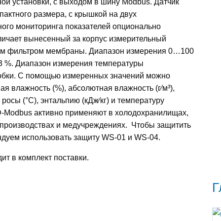
ой установки, с выходом в шину Modbus. Датчик
пактного размера, с крышкой на двух
ного мониторинга показателей опционально
личает вынесенный за корпус измерительный
ым фильтром мембраны. Диапазон измерения 0…100
3 %. Диапазон измерения температуры
обки. С помощью измеренных значений можно
я влажность (%), абсолютная влажность (г⁄м³),
 росы (°C), энтальпию (кДж⁄кг) и температуру
D-Modbus активно применяют в холодохранилищах,
 производствах и медучреждениях. Чтобы защитить
ендуем использовать защиту WS-01 и WS-04.
ит в комплект поставки.
Г