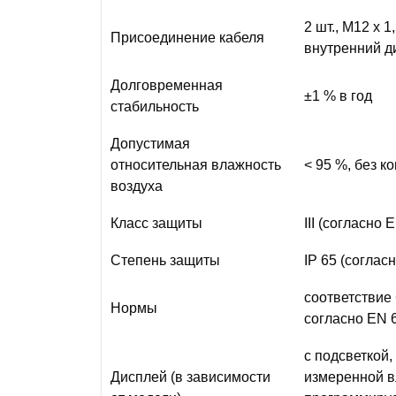
2 шт., M12 x 
Присоединение кабеля
внутренний д
Долговременная
±1 % в год
стабильность
Допустимая
относительная влажность
< 95 %, без к
воздуха
Класс защиты
III (согласно 
Степень защиты
IP 65 (соглас
соответствие
Нормы
согласно EN 
с подсветкой,
Дисплей (в зависимости
измеренной в