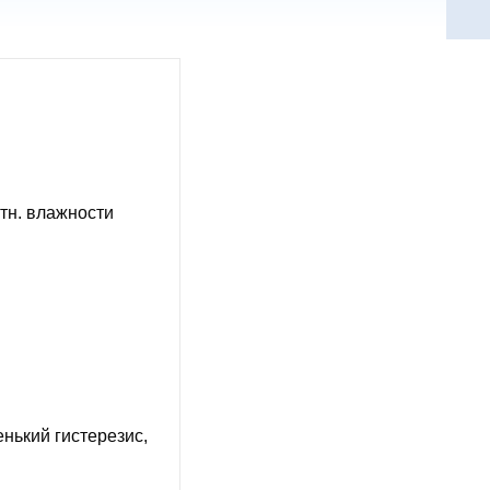
 отн. влажности
нький гистерезис,