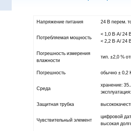
Напряжение питания
24 В перем. то
< 1,0 В·А/ 24 
Потребляемая мощность
< 2,2 В·А/ 24 
Погрешность измерения
тип. ±2,0 % от
влажности
Погрешность
обычно ± 0,2 
хранение: 35..
Среда
эксплуатация:
Защитная трубка
высококачеств
цифровой дат
Чувствительный элемент
высокая долг