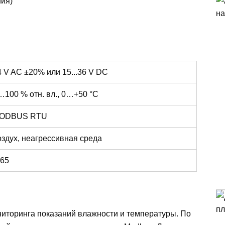
ия)
4 V AC ±20% или 15...36 V DC
…100 % отн. вл., 0…+50 °C
ODBUS RTU
оздух, неагрессивная среда
P65
иторинга показаний влажности и температуры. По