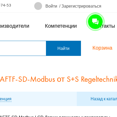
-74-53
Войти
/
Зарегистрироваться
оизводители
Компетенции
Контакты
Корзина
т
F-SD-Modbus от S+S Regeltechni
енция
Назад к ката