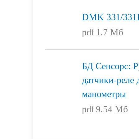
DMK 331/331
pdf
1.7 Мб
БД Сенсорс: Р
датчики-реле 
манометры
pdf
9.54 Мб