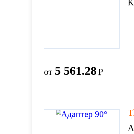
К
5 561.28
от
Р
T
А