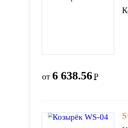
К
6 638.56
от
Р
S