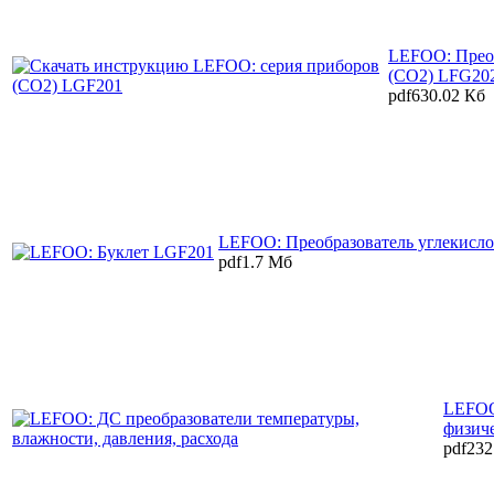
LEFOO: Преоб
(CO2) LFG20
pdf
630.02 Кб
LEFOO: Преобразователь углекисло
pdf
1.7 Мб
LEFOO
физич
pdf
232