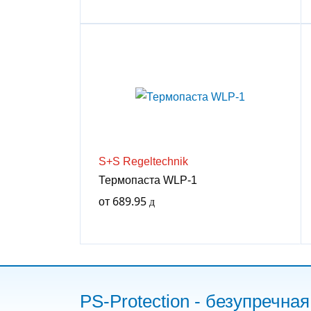
S+S Regeltechnik
Термопаста WLP-1
от
689.95
PS-Protection - безупречна