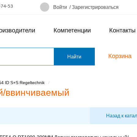
-74-53
Войти
/
Зарегистрироваться
оизводители
Компетенции
Контакты
Корзина
т
54 ID S+S Regeltechnik
й/ввинчиваемый
Назад к ката