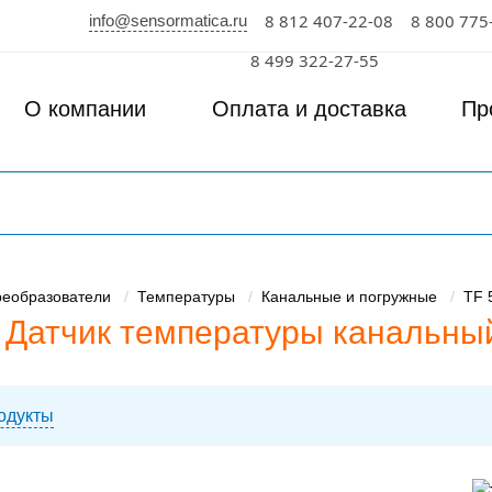
info@sensormatica.ru
8 812 407-22-08
8 800 775
к
8 499 322-27-55
О компании
Оплата и доставка
Пр
реобразователи
Температуры
Канальные и погружные
TF 
Датчик температуры канальны
одукты