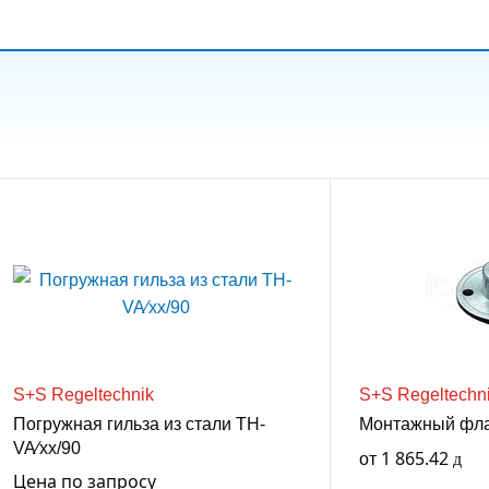
S+S Regeltechnik
S+S Regeltechn
Погружная гильза из стали TH-
Монтажный фла
VA⁄xx/90
от
1 865.42
Цена по запросу