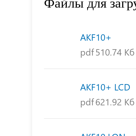
Файлы для загр
AKF10+
pdf
510.74 Кб
AKF10+ LCD
pdf
621.92 Кб