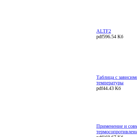
ALTF2
pdf
596.54 Кб
Таблица с зависим
температуры
pdf
44.43 Кб
Применение и сов
термосопротивлен