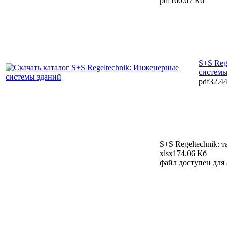
pdf
160.67 Кб
S+S Reg
системы
pdf
32.4
S+S Regeltechnik: 
xlsx
174.06 Кб
файл доступен для