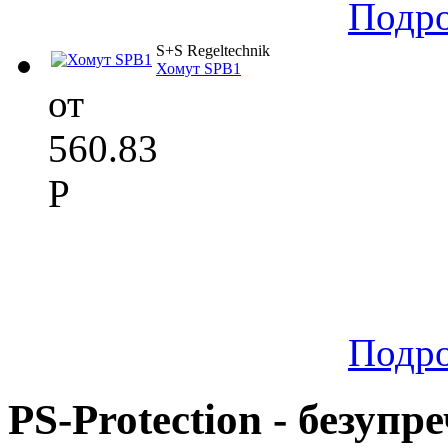
Подр
S+S Regeltechnik
Хомут SPB1
от
560.83
Р
Подр
PS-Protection - безуп