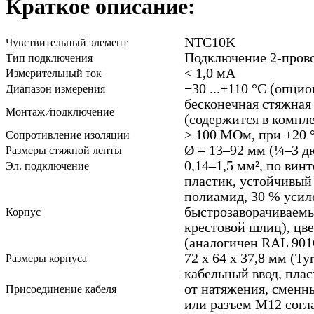
Краткое описание:
NTC10K
Чувствительный элемент
Подключение 2-пров
Тип подключения
< 1,0 мА
Измерительный ток
−30 ...+110 °C (опци
Диапазон измерения
бесконечная стяжная 
Монтаж ⁄подключение
(содержится в компле
≥ 100 МОм, при +20 °
Сопротивление изоляции
Ø = 13–92 мм (¼–3 д
Размеры стяжной ленты
0,14–1,5 мм², по вин
Эл. подключение
пластик, устойчивый
полиамид, 30 % усил
быстрозаворачиваем
Корпус
крестовой шлиц), цв
(аналогичен RAL 901
72 x 64 x 37,8 мм (Tyr
Размеры корпуса
кабельный ввод, плас
от натяжения, сменн
Присоединение кабеля
или разъем M12 согл